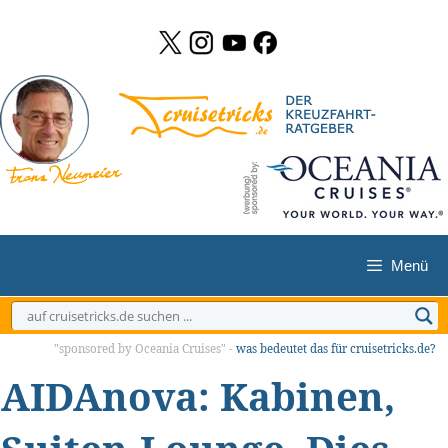
Zum
Inhalt
springen
Menü
"sponsored by Oceania Cruises" -
was bedeutet das für cruisetricks.de?
AIDAnova: Kabinen,