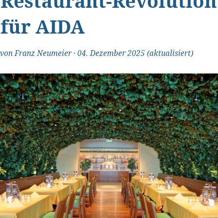
Restaurant-Revolution
für AIDA
von
Franz Neumeier
·
04. Dezember 2025
(aktualisiert)
"Transparent und ehrlich"