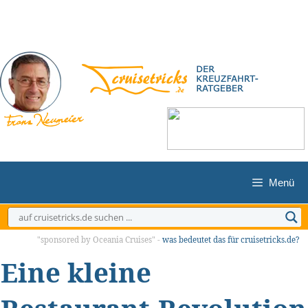
Zum
Inhalt
springen
Menü
"sponsored by Oceania Cruises" -
was bedeutet das für cruisetricks.de?
Eine kleine