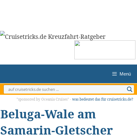
Zum
Inhalt
springen
Menü
"sponsored by Oceania Cruises" -
was bedeutet das für cruisetricks.de?
Beluga-Wale am
Samarin-Gletscher