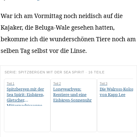
War ich am Vormittag noch neidisch auf die
Kajaker, die Beluga-Wale gesehen hatten,
bekomme ich die wunderschönen Tiere noch am
selben Tag selbst vor die Linse.
SERIE: SPITZBERGEN MIT DER SEA SPIRIT · 16 TEILE
Teil 1
Teil 2
Teil 3
Spitzbergen mit der
Longyearbyen:
Die Walross-Koloni
Sea Spirit: Eisbären,
Rentiere und eine
von Kapp Lee
Gletscher,
Eisbären-Sonnenuhr
Mitternachtssonne