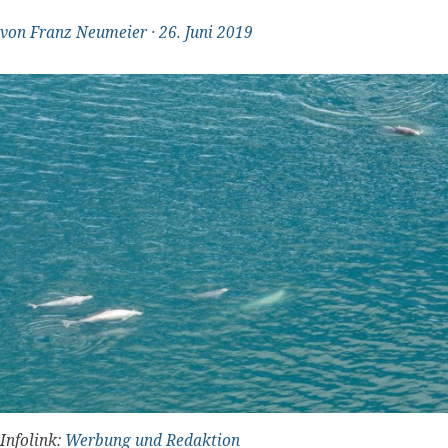
von
Franz Neumeier
·
26. Juni 2019
"Transparent und ehrlich"
Infolink:
Werbung und Redaktion