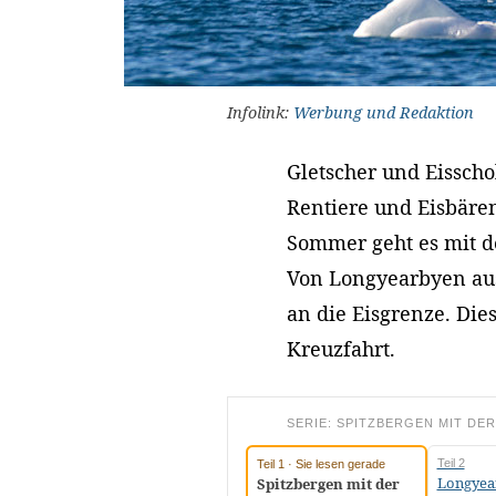
Infolink:
Werbung und Redaktion
Gletscher und Eisscho
Rentiere und Eisbären
Sommer geht es mit de
Von Longyearbyen aus 
an die Eisgrenze. Dies
Kreuzfahrt.
SERIE: SPITZBERGEN MIT DER 
Teil 2
Teil 1 · Sie lesen gerade
Longyea
Spitzbergen mit der