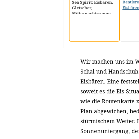
Rentiere
Sea Spirit: Eisbären,
Eisbäre
Gletscher,
Mitternachtssonne
Wir machen uns im W
Schal und Handschuhe
Eisbären. Eine festste
soweit es die Eis-Situ
wie die Routenkarte z
Plan abgewichen, bedi
stürmischem Wetter. 
Sonnenuntergang, den