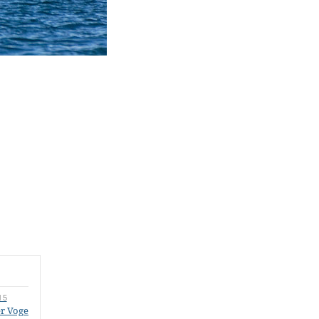
l 5
r Vogelfelsen von