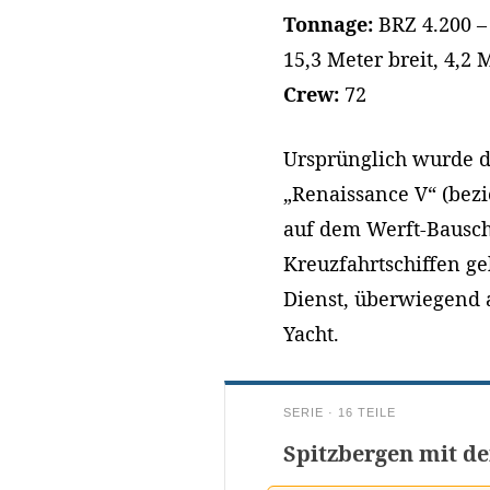
Tonnage:
BRZ 4.200 
15,3 Meter breit, 4,2
Crew:
72
Ursprünglich wurde di
„Renaissance V“ (bezi
auf dem Werft-Bauschi
Kreuzfahrtschiffen ge
Dienst, überwiegend al
Yacht.
SERIE · 16 TEILE
Spitzbergen mit de