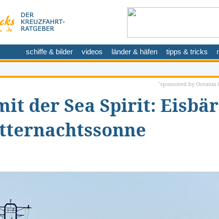
schiffe & bilder
videos
länder & häfen
tipps & tricks
"sponsored by Oceania C
it der Sea Spirit: Eisbär
itternachtssonne