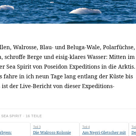
llen, Walrosse, Blau- und Beluga-Wale, Polarfüchse,
, schroffe Berge und eisig-klares Wasser: Mitten im
r Sea Spirit von Poseidon Expeditions in die Arktis.
fahre in ich neun Tage lang entlang der Küste bis
 ist der Live-Bericht von dieser Expeditions-
SEA SPIRIT · 16 TEILE
Teil 3
Teil 4
Tei
rbyen:
Die Walross-Kolonie
Am Negri-Gletscher mit
De