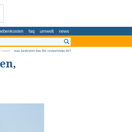
nebenkosten
faq
umwelt
news
ruises" -
was bedeutet das für cruisetricks.de?
en,