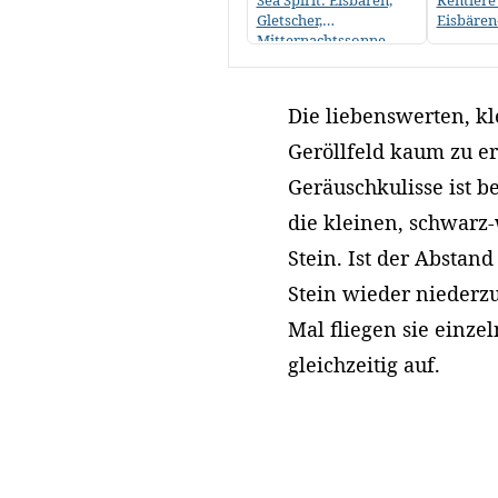
Sea Spirit: Eisbären,
Rentiere
Gletscher,
Eisbäre
Mitternachtssonne
Die liebenswerten, kl
Geröllfeld kaum zu er
Geräuschkulisse ist b
die kleinen, schwarz-
Stein. Ist der Abstand
Stein wieder niederz
Mal fliegen sie einz
gleichzeitig auf.