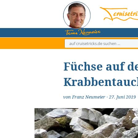
Zum
Inhalt
springen
Füchse auf d
Krabbentauch
von
Franz Neumeier
·
27. Juni 2019