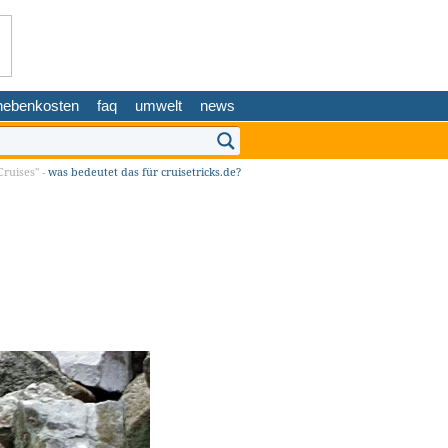
nebenkosten
faq
umwelt
news
ruises" -
was bedeutet das für cruisetricks.de?