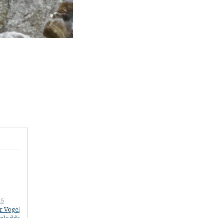
 5
Teil 6
Teil 7
r Vogelfelsen von
Beluga-Wale am
„Polar Plunge“ und