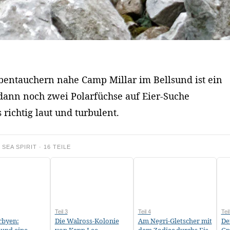
bentauchern nahe Camp Millar im Bellsund ist ein
s dann noch zwei Polarfüchse auf Eier-Suche
ichtig laut und turbulent.
SEA SPIRIT · 16 TEILE
Teil 3
Teil 4
Teil
rbyen:
Die Walross-Kolonie
Am Negri-Gletscher mit
De