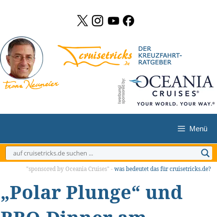
Zum
Inhalt
springen
Menü
"sponsored by Oceania Cruises" -
was bedeutet das für cruisetricks.de?
„Polar Plunge“ und