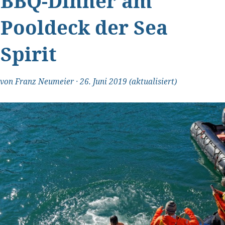
BBQ-Dinner am
Pooldeck der Sea
Spirit
"Transparent und ehrlich"
von
Franz Neumeier
·
26. Juni 2019
(aktualisiert)