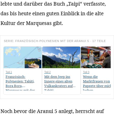
lebte und darüber das Buch „Taipi“ verfasste,
das bis heute einen guten Einblick in die alte
Kultur der Marquesas gibt.
SERIE: FRANZÖSISCH-POLYNESIEN MIT DER ARANUI 5 · 17 TEILE
Teil 1
Teil 2
Teil 3
Französisch-
Mit dem Jeep ins
Wenn die
Polynesien: Tahiti,
Innere eines alten
Marktfrauen von
Bora Bora,
Vulkankraters auf
Papeete über mich
Marquesas mit der
Tahiti
lachen …
Aranui 5
Noch bevor die Aranui 5 anlegt, herrscht auf