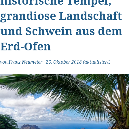
historische Tempel,
grandiose Landschaft
und Schwein aus dem
Erd-Ofen
"Transparent und ehrlich"
von
Franz Neumeier
·
26. Oktober 2018
(aktualisiert)