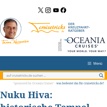
Zum
Inhalt
springen
Menü
"sponsored by Oceania Cruises" -
was bedeutet das für cruisetricks.de?
Nuku Hiva: